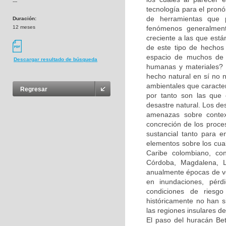
---
tecnología para el pron
de herramientas que 
Duración:
12 meses
fenómenos generalment
creciente a las que está
de este tipo de hechos
espacio de muchos de e
Descargar resultado de búsqueda
humanas y materiales? 
hecho natural en sí no 
ambientales que caracte
Regresar
por tanto son las que
desastre natural. Los d
amenazas sobre contex
concreción de los proce
sustancial tanto para 
elementos sobre los cual
Caribe colombiano, con
Córdoba, Magdalena, L
anualmente épocas de ve
en inundaciones, pér
condiciones de riesg
históricamente no han s
las regiones insulares d
El paso del huracán Bet