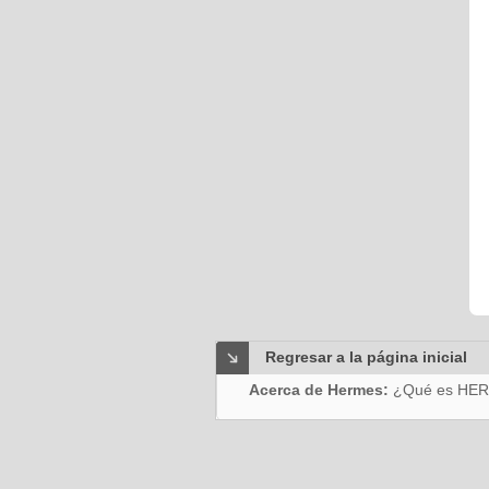
Regresar a la página inicial
Acerca de Hermes:
¿Qué es HE