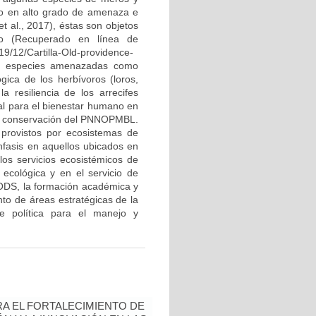
o en alto grado de amenaza e
t al., 2017), éstas son objetos
o (Recuperado en línea de
9/12/Cartilla-Old-providence-
as especies amenazadas como
ica de los herbívoros (loros,
a resiliencia de los arrecifes
ial para el bienestar humano en
 de conservación del PNNOPMBL.
s provistos por ecosistemas de
nfasis en aquellos ubicados en
s servicios ecosistémicos de
 ecológica y en el servicio de
s ODS, la formación académica y
to de áreas estratégicas de la
de política para el manejo y
A EL FORTALECIMIENTO DE