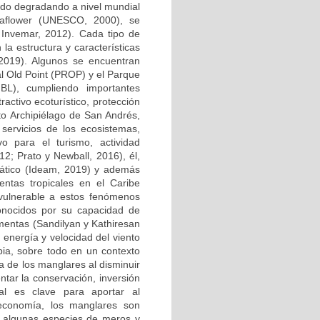
nido degradando a nivel mundial
eaflower (UNESCO, 2000), se
e Invemar, 2012). Cada tipo de
la estructura y características
, 2019). Algunos se encuentran
 Old Point (PROP) y el Parque
L), cumpliendo importantes
activo ecoturístico, protección
to Archipiélago de San Andrés,
servicios de los ecosistemas,
vo para el turismo, actividad
12; Prato y Newball, 2016), él,
imático (Ideam, 2019) y además
ntas tropicales en el Caribe
s vulnerable a estos fenómenos
onocidos por su capacidad de
mentas (Sandilyan y Kathiresan
 energía y velocidad del viento
ia, sobre todo en un contexto
a de los manglares al disminuir
ntar la conservación, inversión
al es clave para aportar al
economía, los manglares son
o algunas especies de meros y