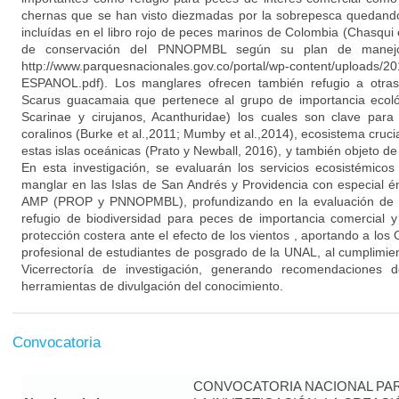
chernas que se han visto diezmadas por la sobrepesca quedand
incluídas en el libro rojo de peces marinos de Colombia (Chasqui e
de conservación del PNNOPMBL según su plan de manej
http://www.parquesnacionales.gov.co/portal/wp-content/uploads/201
ESPANOL.pdf). Los manglares ofrecen también refugio a otr
Scarus guacamaia que pertenece al grupo de importancia ecológ
Scarinae y cirujanos, Acanthuridae) los cuales son clave para l
coralinos (Burke et al.,2011; Mumby et al.,2014), ecosistema cruc
estas islas oceánicas (Prato y Newball, 2016), y también objeto
En esta investigación, se evaluarán los servicios ecosistémico
manglar en las Islas de San Andrés y Providencia con especial é
AMP (PROP y PNNOPMBL), profundizando en la evaluación de lo
refugio de biodiversidad para peces de importancia comercial y
protección costera ante el efecto de los vientos , aportando a lo
profesional de estudiantes de posgrado de la UNAL, al cumplimien
Vicerrectoría de investigación, generando recomendaciones 
herramientas de divulgación del conocimiento.
Convocatoria
CONVOCATORIA NACIONAL PAR