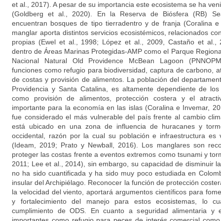
et al., 2017). A pesar de su importancia este ecosistema se ha ve
(Goldberg et al., 2020). En la Reserva de Biósfera (RB) S
encuentran bosques de tipo tierradentro y de franja (Coralina 
manglar aporta distintos servicios ecosistémicos, relacionados con 
propias (Ewel et al., 1998; López et al., 2009, Castaño et al.
dentro de Áreas Marinas Protegidas-AMP como el Parque Regional
Nacional Natural Old Providence McBean Lagoon (PNNOPMB
funciones como refugio para biodiversidad, captura de carbono, atr
de costas y provisión de alimentos. La población del departamen
Providencia y Santa Catalina, es altamente dependiente de los 
como provisión de alimentos, protección costera y el atracti
importante para la economía en las islas (Coralina e Invemar, 20
fue considerado el más vulnerable del país frente al cambio cl
está ubicado en una zona de influencia de huracanes y torme
occidental, razón por la cual su población e infraestructura e
(Ideam, 2019; Prato y Newball, 2016). Los manglares son rec
proteger las costas frente a eventos extremos como tsunami y tor
2011; Lee et al., 2014), sin embargo, su capacidad de disminuir la
no ha sido cuantificada y ha sido muy poco estudiada en Colomb
insular del Archipiélago. Reconocer la función de protección coster
la velocidad del viento, aportará argumentos científicos para fome
y fortalecimiento del manejo para estos ecosistemas, lo cu
cumplimiento de ODS. En cuanto a seguridad alimentaria y 
importantes como refugio para peces de interés comercial com