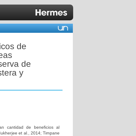
icos de
reas
serva de
stera y
n cantidad de beneficios al
Mukherjee et al., 2014; Timpane