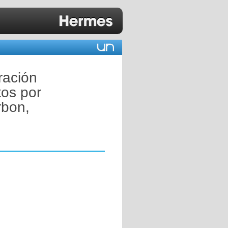
ración
tos por
rbon,