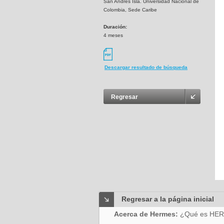
San Andrés Isla. Universidad Nacional de
Colombia, Sede Caribe
Duración:
4 meses
Descargar resultado de búsqueda
Regresar
Regresar a la página inicial
Acerca de Hermes:
¿Qué es HE