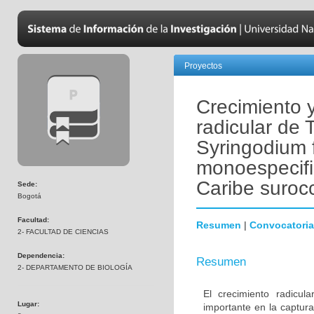
Proyectos
Crecimiento 
radicular de 
Syringodium f
monoespecifi
Caribe surocc
Sede:
Bogotá
Facultad:
Resumen
|
Convocatoria
2- FACULTAD DE CIENCIAS
Dependencia:
Resumen
2- DEPARTAMENTO DE BIOLOGÍA
El crecimiento radicu
Lugar:
importante en la captur