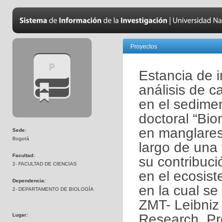
Proyectos
Estancia de i
análisis de c
en el sedimen
doctoral “Bio
en manglares
Sede:
Bogotá
largo de una 
Facultad:
su contribuci
2- FACULTAD DE CIENCIAS
en el ecosist
Dependencia:
en la cual se
2- DEPARTAMENTO DE BIOLOGÍA
ZMT- Leibniz 
Research. Pr
Lugar: