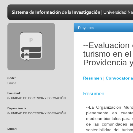
Proyectos
--Evaluacion 
turismo en el
Providencia 
Resumen
|
Convocatoria
Sede:
Caribe
Resumen
Facultad:
8- UNIDAD DE DOCENCIA Y FORMACIÓN
--La Organización Mund
Dependencia:
plenamente en cuenta
8- UNIDAD DE DOCENCIA Y FORMACIÓN
medioambientales para sa
de las comunidades anf
Lugar:
sostenibilidad del tur