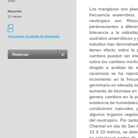
2050
Los manglares son plant
Duración:
frecuencia anaerobios
12 meses
neotropico son Rhiz
pertenecientes a dife
tolerancia a la salini
Descargar resultado de búsqueda
sustratos anaeróbicos y 
estudios han demostrado 
tienen efecto sobre la 
Regresar
cambios pueden ser inte
sobre los cambios morfol
dirigido a análisis de 
racemosa se ha reporta
incremento en la frecu
germinans en elevada sal
aumento de biomasa en r
genera cambios en la po
existencia de humedales 
condiciones naturales, 
algunos órganos vegeta
del neotropico. Por tant
Channel en isla de San 
10 X 10 metros, se dete
se colectaran partes de 