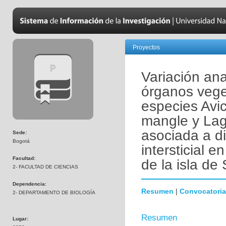
Proyectos
Variación ana
órganos veget
especies Avi
mangle y Lag
asociada a di
Sede:
Bogotá
intersticial 
Facultad:
de la isla d
2- FACULTAD DE CIENCIAS
Dependencia:
Resumen
|
Convocatoria
2- DEPARTAMENTO DE BIOLOGÍA
Resumen
Lugar: