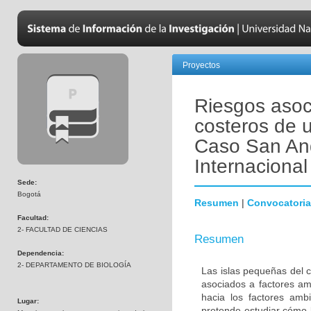
Proyectos
Riesgos asoc
costeros de 
Caso San And
Internacional
Sede:
Bogotá
Resumen
|
Convocatoria
Facultad:
2- FACULTAD DE CIENCIAS
Resumen
Dependencia:
2- DEPARTAMENTO DE BIOLOGÍA
Las islas pequeñas del 
asociados a factores am
hacia los factores amb
Lugar:
pretende estudiar cómo 