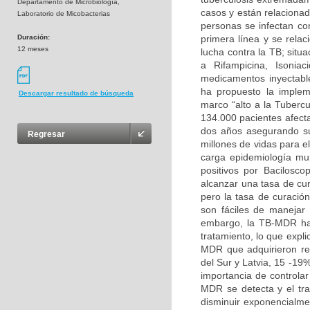
Departamento de Microbiología,
casos y están relaciona
Laboratorio de Micobacterias
personas se infectan co
Duración:
primera línea y se rela
12 meses
lucha contra la TB; situ
a Rifampicina, Isonia
medicamentos inyectabl
ha propuesto la implem
Descargar resultado de búsqueda
marco “alto a la Tubercu
134.000 pacientes afect
dos años asegurando su 
Regresar
millones de vidas para e
carga epidemiología mun
positivos por Bacilosc
alcanzar una tasa de cu
pero la tasa de curació
son fáciles de manejar 
embargo, la TB-MDR ha 
tratamiento, lo que expl
MDR que adquirieron re
del Sur y Latvia, 15 -19
importancia de controla
MDR se detecta y el tr
disminuir exponencialme