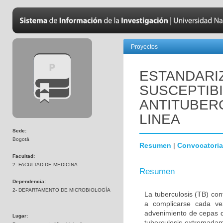
Proyectos
ESTANDARIZ
SUSCEPTIB
ANTITUBER
LINEA
Sede:
Bogotá
Resumen
|
Convocatoria
Facultad:
2- FACULTAD DE MEDICINA
Resumen
Dependencia:
2- DEPARTAMENTO DE MICROBIOLOGÍA
La tuberculosis (TB) co
a complicarse cada ve
advenimiento de cepas d
Lugar:
tuberculosis extremada