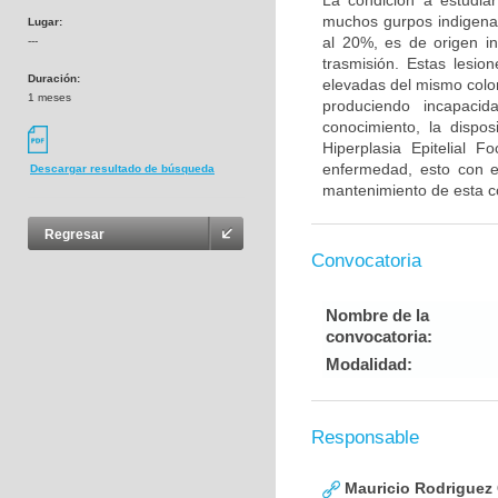
La condición a estudia
muchos gurpos indigenas
Lugar:
al 20%, es de origen i
---
trasmisión. Estas lesi
Duración:
elevadas del mismo color
1 meses
produciendo incapaci
conocimiento, la dispos
Hiperplasia Epitelial 
enfermedad, esto con el
Descargar resultado de búsqueda
mantenimiento de esta c
Regresar
Convocatoria
Nombre de la
convocatoria:
Modalidad:
Responsable
Mauricio Rodriguez