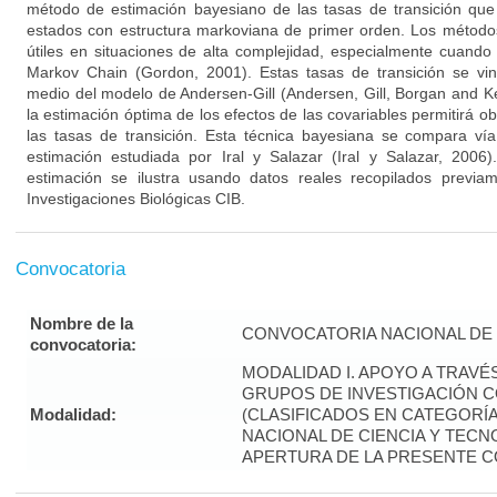
método de estimación bayesiano de las tasas de transición qu
estados con estructura markoviana de primer orden. Los métod
útiles en situaciones de alta complejidad, especialmente cuand
Markov Chain (Gordon, 2001). Estas tasas de transición se vin
medio del modelo de Andersen-Gill (Andersen, Gill, Borgan and K
la estimación óptima de los efectos de las covariables permitirá 
las tasas de transición. Esta técnica bayesiana se compara vía
estimación estudiada por Iral y Salazar (Iral y Salazar, 2006)
estimación se ilustra usando datos reales recopilados previa
Investigaciones Biológicas CIB.
Convocatoria
Nombre de la
CONVOCATORIA NACIONAL DE 
convocatoria:
MODALIDAD I. APOYO A TRAVÉ
GRUPOS DE INVESTIGACIÓN 
Modalidad:
(CLASIFICADOS EN CATEGORÍA “
NACIONAL DE CIENCIA Y TECNO
APERTURA DE LA PRESENTE 