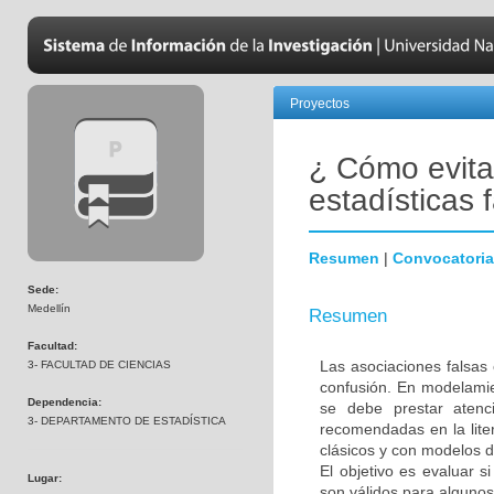
Proyectos
¿ Cómo evita
estadísticas
Resumen
|
Convocatoria
Sede:
Medellín
Resumen
Facultad:
Las asociaciones falsa
3- FACULTAD DE CIENCIAS
confusión. En modelamie
Dependencia:
se debe prestar atenc
3- DEPARTAMENTO DE ESTADÍSTICA
recomendadas en la lite
clásicos y con modelos de
El objetivo es evaluar s
Lugar:
son válidos para algunos