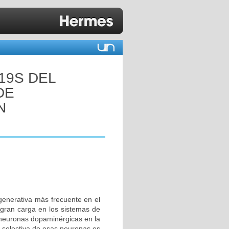
19S DEL
DE
N
enerativa más frecuente en el
gran carga en los sistemas de
 neuronas dopaminérgicas en la
e selectiva de esas neuronas es