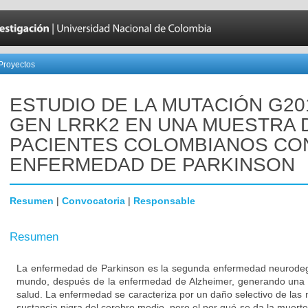
Proyectos
ESTUDIO DE LA MUTACIÓN G20
GEN LRRK2 EN UNA MUESTRA 
PACIENTES COLOMBIANOS CO
ENFERMEDAD DE PARKINSON
Resumen
|
Convocatoria
|
Responsable
Resumen
La enfermedad de Parkinson es la segunda enfermedad neurodeg
mundo, después de la enfermedad de Alzheimer, generando una 
salud. La enfermedad se caracteriza por un daño selectivo de las
sustancia nigra del cerebro medio, pero el por qué se da la muert