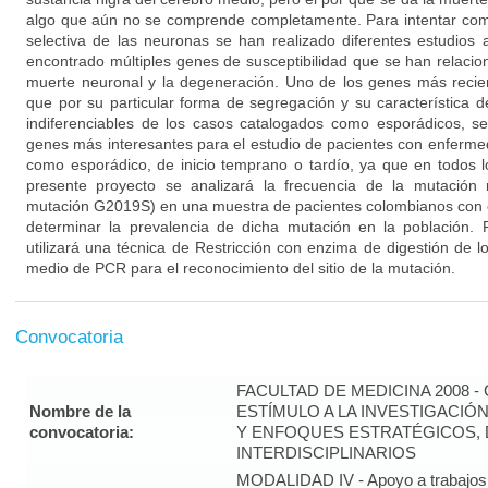
algo que aún no se comprende completamente. Para intentar co
selectiva de las neuronas se han realizado diferentes estudios
encontrado múltiples genes de susceptibilidad que se han relacion
muerte neuronal y la degeneración. Uno de los genes más reci
que por su particular forma de segregación y su característica 
indiferenciables de los casos catalogados como esporádicos, s
genes más interesantes para el estudio de pacientes con enfermed
como esporádico, de inicio temprano o tardío, ya que en todos l
presente proyecto se analizará la frecuencia de la mutació
mutación G2019S) en una muestra de pacientes colombianos con
determinar la prevalencia de dicha mutación en la población. P
utilizará una técnica de Restricción con enzima de digestión de 
medio de PCR para el reconocimiento del sitio de la mutación.
Convocatoria
FACULTAD DE MEDICINA 2008 
Nombre de la
ESTÍMULO A LA INVESTIGACIÓ
convocatoria:
Y ENFOQUES ESTRATÉGICOS, 
INTERDISCIPLINARIOS
MODALIDAD IV - Apoyo a trabajos 