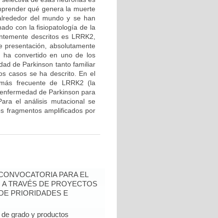
mprender qué genera la muerte
 alrededor del mundo y se han
ado con la fisiopatología de la
entemente descritos es LRRK2,
de presentación, absolutamente
e ha convertido en uno de los
ad de Parkinson tanto familiar
os casos se ha descrito. En el
n más frecuente de LRRK2 (la
 enfermedad de Parkinson para
ara el análisis mutacional se
los fragmentos amplificados por
- CONVOCATORIA PARA EL
N A TRAVÉS DE PROYECTOS
DE PRIORIDADES E
de grado y productos