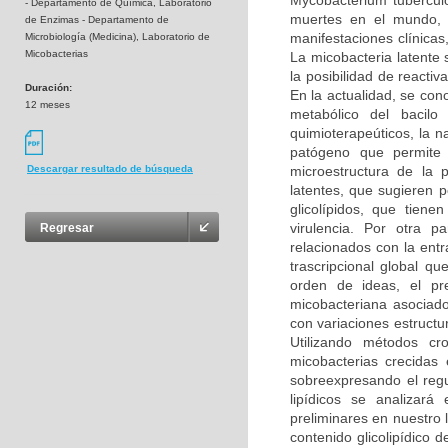
Mycobacterium tubercul
- Departamento de Química, Laboratorio
muertes en el mundo, p
de Enzimas - Departamento de
manifestaciones clínica
Microbiología (Medicina), Laboratorio de
Micobacterias
La micobacteria latente 
la posibilidad de reacti
Duración:
En la actualidad, se co
12 meses
metabólico del bacilo
quimioterapeúticos, la n
patógeno que permite 
microestructura de la 
Descargar resultado de búsqueda
latentes, que sugieren p
glicolípidos, que tien
virulencia. Por otra 
Regresar
relacionados con la entr
trascripcional global q
orden de ideas, el pr
micobacteriana asociado
con variaciones estructu
Utilizando métodos cro
micobacterias crecidas
sobreexpresando el reg
lipídicos se analizar
preliminares en nuestro 
contenido glicolipídico 