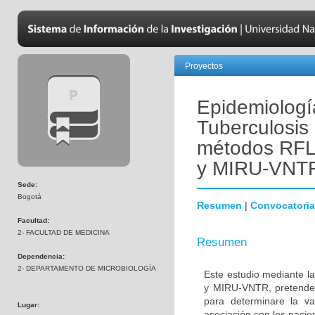
Proyectos
Epidemiologí
Tuberculosis 
métodos RF
y MIRU-VNT
Sede:
Bogotá
Resumen
|
Convocatoria
Facultad:
2- FACULTAD DE MEDICINA
Resumen
Dependencia:
2- DEPARTAMENTO DE MICROBIOLOGÍA
Este estudio mediante 
y MIRU-VNTR, pretende e
para determinare la var
Lugar:
asociación con los pacien