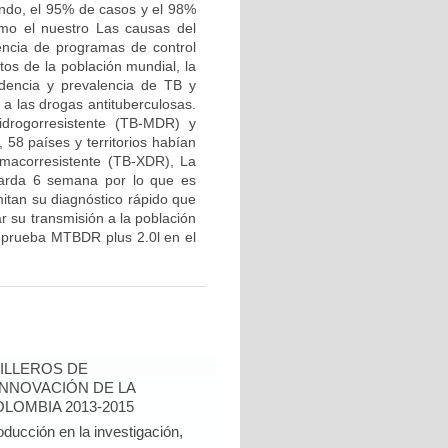
ndo, el 95% de casos y el 98%
omo el nuestro Las causas del
encia de programas de control
os de la población mundial, la
idencia y prevalencia de TB y
 a las drogas antituberculosas.
drogorresistente (TB-MDR) y
58 países y territorios habían
rmacorresistente (TB-XDR), La
 tarda 6 semana por lo que es
itan su diagnóstico rápido que
r su transmisión a la población
la prueba MTBDR plus 2.0l en el
ILLEROS DE
INNOVACIÓN DE LA
LOMBIA 2013-2015
oducción en la investigación,