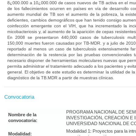
8¿000.000 a 10¿000.000 de casos nuevos de TB activa en el mu
de los fallecimientos ocurren en países en vía de desarrollo c
aumento mundial de TB son el aumento de la pobreza, la exist
deficientes, cambios demográficos que han tenido consigo aument
coinfección emergente con el VIH, que ha incrementado la inc
micobacteriosis y, al aumento de la aparición de cepas resistentes
En 2008 se presentaron 440,000 casos de tuberculosis multi
150,000 muertes fueron causadas por TB-MDR. y a julio de 2010, 
reportado al menos un caso de tuberculosis extensivamente fa
determinación de la restencia por las pruebas convencionales
necesario disponer de herramientas moleculares nuevas que perm
permita administrar el tratamiento adecuado a los pacientes y evita
general. El objetivo de este estudio es determinar la utilidad de 
diagnóstico de la TB.MDR a partir de muestras clínicas.
Convocatoria
PROGRAMA NACIONAL DE SEM
Nombre de la
INVESTIGACIÓN, CREACIÓN E 
convocatoria:
UNIVERSIDAD NACIONAL DE CO
Modalidad 1: Proyectos para la intr
Modalidad: