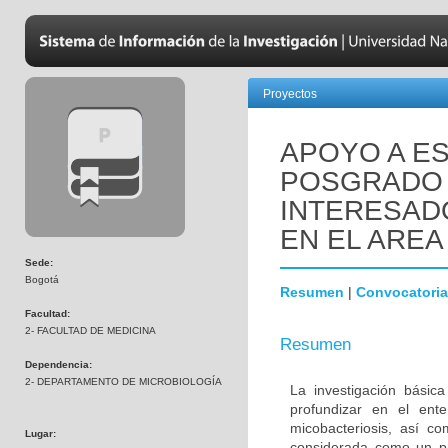
Proyectos
APOYO A ES
POSGRADO 
INTERESADO
EN EL AREA
Sede:
Bogotá
Resumen
|
Convocatoria
Facultad:
2- FACULTAD DE MEDICINA
Resumen
Dependencia:
2- DEPARTAMENTO DE MICROBIOLOGÍA
La investigación básic
profundizar en el ent
micobacteriosis, así co
Lugar:
considerada como un pr