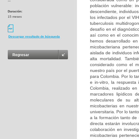
---
población vulnerable: i
descendiente, individuo
Duración:
15 meses
los infectados por el V
tuberculosis multidrogo
desafío en el diagnóstic
así como en el conocimi
Descargar resultado de búsqueda
hemos desarrollado en 
micobacteriana perten
aislada de individuos i
Regresar
alta mortalidad. Tambi
considerado como el má
nuestro país por el puer
para Colombia. Por lo tan
e in-vitro, la respuest
Colombia, realizado en
marcadores lipídicos d
moleculares de su alt
micobacterias en nuestr
universitaria. Por lo tant
a la formación tanto de
directa estarán involuc
colaboración en investig
micobacterias perteneci