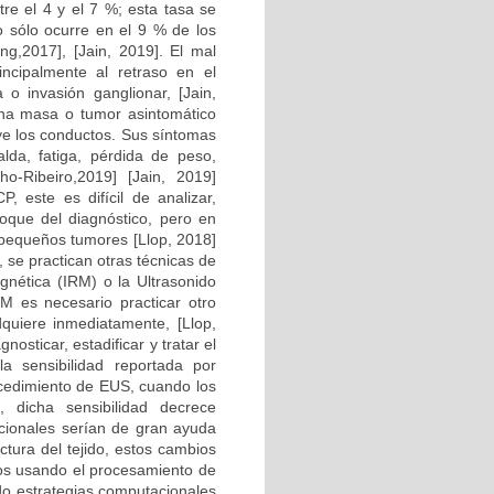
tre el 4 y el 7 %; esta tasa se
o sólo ocurre en el 9 % de los
ing,2017], [Jain, 2019]. El mal
incipalmente al retraso en el
 o invasión ganglionar, [Jain,
una masa o tumor asintomático
uye los conductos. Sus síntomas
lda, fatiga, pérdida de peso,
nho-Ribeiro,2019] [Jain, 2019]
, este es difícil de analizar,
foque del diagnóstico, pero en
 pequeños tumores [Llop, 2018]
 se practican otras técnicas de
ética (IRM) o la Ultrasonido
M es necesario practicar otro
quiere inmediatamente, [Llop,
osticar, estadificar y tratar el
 sensibilidad reportada por
cedimiento de EUS, cuando los
, dicha sensibilidad decrece
acionales serían de gran ayuda
ctura del tejido, estos cambios
dos usando el procesamiento de
ado estrategias computacionales