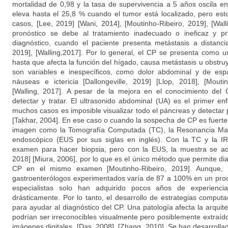
mortalidad de 0,98 y la tasa de supervivencia a 5 años oscila en
eleva hasta el 25,8 % cuando el tumor está localizado, pero est
casos, [Lee, 2019] [Wani, 2014], [Moutinho-Ribeiro, 2019], [Wall
pronóstico se debe al tratamiento inadecuado o ineficaz y pr
diagnóstico, cuando el paciente presenta metástasis a distancia
2019], [Walling,2017]. Por lo general, el CP se presenta como 
hasta que afecta la función del hígado, causa metástasis u obstr
son variables e inespecíficos, como dolor abdominal y de espa
náuseas e ictericia [Dallongeville, 2019] [Llop, 2018], [Mouti
[Walling, 2017]. A pesar de la mejora en el conocimiento del CP
detectar y tratar. El ultrasonido abdominal (UA) es el primer en
muchos casos es imposible visualizar todo el páncreas y detectar
[Takhar, 2004]. En ese caso o cuando la sospecha de CP es fuerte,
imagen como la Tomografía Computada (TC), la Resonancia Magn
endoscópico (EUS por sus siglas en inglés). Con la TC y la IR
examen para hacer biopsia, pero con la EUS, la muestra se ad
2018] [Miura, 2006], por lo que es el único método que permite diagn
CP en el mismo examen [Moutinho-Ribeiro, 2019]. Aunque, la
gastroenterólogos experimentados varía de 87 a 100% en un pro
especialistas solo han adquirido pocos años de experiencia
drásticamente. Por lo tanto, el desarrollo de estrategias comput
para ayudar al diagnóstico del CP. Una patología afecta la arquite
podrían ser irreconocibles visualmente pero posiblemente extraí
imágenes digitales, [Das, 2008], [Zhang, 2010]. Se han desarroll