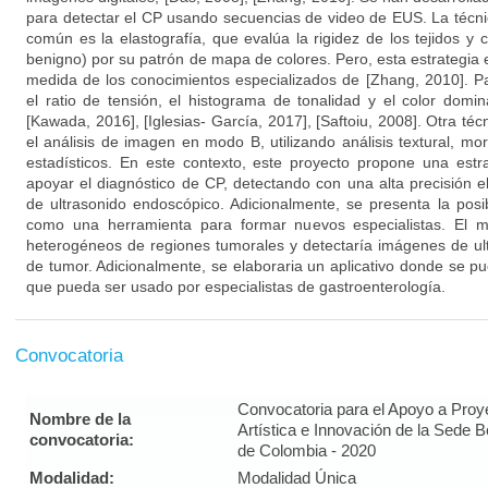
para detectar el CP usando secuencias de video de EUS. La técn
común es la elastografía, que evalúa la rigidez de los tejidos y 
benigno) por su patrón de mapa de colores. Pero, esta estrategia
medida de los conocimientos especializados de [Zhang, 2010]. Par
el ratio de tensión, el histograma de tonalidad y el color domin
[Kawada, 2016], [Iglesias- García, 2017], [Saftoiu, 2008]. Otra té
el análisis de imagen en modo B, utilizando análisis textural, m
estadísticos. En este contexto, este proyecto propone una estr
apoyar el diagnóstico de CP, detectando con una alta precisión 
de ultrasonido endoscópico. Adicionalmente, se presenta la posib
como una herramienta para formar nuevos especialistas. El mé
heterogéneos de regiones tumorales y detectaría imágenes de ult
de tumor. Adicionalmente, se elaboraria un aplicativo donde se pu
que pueda ser usado por especialistas de gastroenterología.
Convocatoria
Convocatoria para el Apoyo a Proy
Nombre de la
Artística e Innovación de la Sede 
convocatoria:
de Colombia - 2020
Modalidad:
Modalidad Única