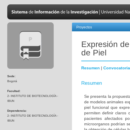
Proyectos
Expresión de
de Piel
Resumen
|
Convocatoria
Sede:
Bogotá
Resumen
Facultad:
Se presenta la propuesta
2- INSTITUTO DE BIOTECNOLOGÍA -
IBUN
de modelos animales exp
piel funcional que expr
Dependencia:
permiten definir claros 
2- INSTITUTO DE BIOTECNOLOGÍA -
pacientes afectados po
IBUN
microorganos podrían ser
la obtención de células 