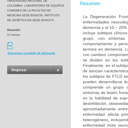
UNIVERSIDAD NACIONAL DE
Resumen
COLOMBIA. LABORATORIO DE EQUIPOS
COMUNES DE LA FACULTAD DE
MEDICINA SEDE BOGOTA, INSTITUTO
La Degeneración Fron
DE GENÉTICA EN SEDE BOGOTÀ.
enfermedades neurodeg
demencia y el 10 – 20% 
Duración:
incluye subtipos clínic
12 meses
grupo, con síntomas 
comportamiento y perso
termina en demencia. L
Descargar resultado de búsqueda
con cambios comportame
se dividen en los sub
Finalmente, en el subt
Regresar
de asocian característi
los subtipos de FTLD s
pueden desarrollarse d
comprende un grupo de
síntomas de lesión fron
en la habilidad de exp
desinhibición, obsesivid
aproximadamente entr
enfermedad afecta pri
heterogéneos, incluyend
enfermedad moto neurona