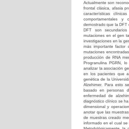
Actualmente son reconoc
frontal clásica, afasia
características clíni
comportamentales y co
demostrado que la DFT o
DFT son secundarios
mutaciones en el gen t
investigaciones en la g
más importante factor
mutaciones encontradas
producción de RNA mens
Progranulina PGRN, lo 
analizar la asociación 
en los pacientes que as
genética de la Univers
Alzehimer. Para esto se
basado en personas dia
enfermedad de alzehi
diagnóstico clínico se h
dimensional y operacion
anotar que las muestras
de muestras creado medi
informado en el cual se 
Metodológicamente, la d