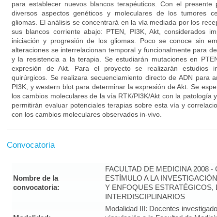
para establecer nuevos blancos terapéuticos. Con el presente 
diversos aspectos genéticos y moleculares de los tumores ce
gliomas. El análisis se concentrará en la vía mediada por los rece
sus blancos corriente abajo: PTEN, PI3K, Akt, considerados i
iniciación y progresión de los gliomas. Poco se conoce sin 
alteraciones se interrelacionan temporal y funcionalmente para d
y la resistencia a la terapia. Se estudiarán mutaciones en PTE
expresión de Akt. Para el proyecto se realizarán estudios in
quirúrgicos. Se realizara secuenciamiento directo de ADN para 
PI3K, y western blot para determinar la expresión de Akt. Se espe
los cambios moleculares de la vía RTK/PI3K/Akt con la patología y l
permitirán evaluar potenciales terapias sobre esta vía y correlac
con los cambios moleculares observados in-vivo.
Convocatoria
FACULTAD DE MEDICINA 2008 
Nombre de la
ESTÍMULO A LA INVESTIGACIÓ
convocatoria:
Y ENFOQUES ESTRATÉGICOS, 
INTERDISCIPLINARIOS
Modalidad III: Docentes investigad