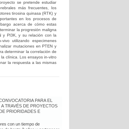
proyecto se pretende estudiar
rebrales más frecuentes, los
ptores tirosina quinasa (RTK) y
mportantes en los procesos de
embargo acerca de cómo estas
eterminar la progresión maligna
N y PI3K, y su relación con la
-vivo utilizando especimenes
analizar mutaciones en PTEN y
ra determinar la correlación de
a clínica. Los ensayos in-vitro
ionar la respuesta a las mismas
- CONVOCATORIA PARA EL
N A TRAVÉS DE PROYECTOS
DE PRIORIDADES E
ores con un tiempo de