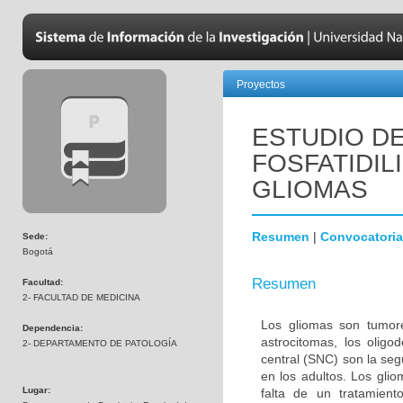
Proyectos
ESTUDIO DE
FOSFATIDIL
GLIOMAS
Resumen
|
Convocatoria
Sede:
Bogotá
Resumen
Facultad:
2- FACULTAD DE MEDICINA
Los gliomas son tumore
Dependencia:
astrocitomas, los olig
2- DEPARTAMENTO DE PATOLOGÍA
central (SNC) son la s
en los adultos. Los gli
Lugar:
falta de un tratamien