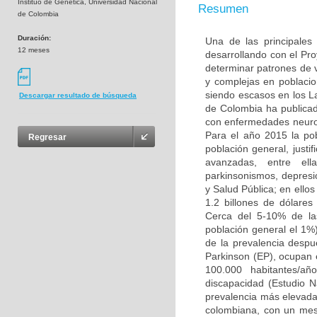
Instituo de Genética, Universidad Nacional
Resumen
de Colombia
Duración:
Una de las principales
12 meses
desarrollando con el Pr
determinar patrones de
y complejas en poblacio
siendo escasos en los L
Descargar resultado de búsqueda
de Colombia ha publicad
con enfermedades neuro
Para el año 2015 la po
Regresar
población general, justi
avanzadas, entre ell
parkinsonismos, depresió
y Salud Pública; en ello
1.2 billones de dólare
Cerca del 5-10% de la
población general el 1%
de la prevalencia desp
Parkinson (EP), ocupan 
100.000 habitantes/añ
discapacidad (Estudio 
prevalencia más elevada 
colombiana, con un mest