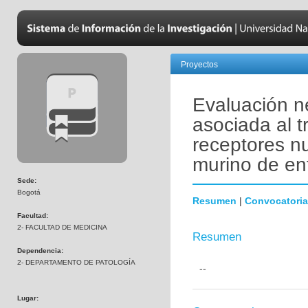
Proyectos
Evaluación n
asociada al 
receptores n
murino de en
Sede:
Bogotá
Resumen
|
Convocatoria
Facultad:
2- FACULTAD DE MEDICINA
Resumen
Dependencia:
2- DEPARTAMENTO DE PATOLOGÍA
--
Lugar: