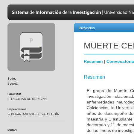
Proyectos
MUERTE CE
Resumen
|
Convocatoria
Resumen
Sede:
Bogotá
El grupo de Muerte Ce
Facultad:
investigación relaciona
2- FACULTAD DE MEDICINA
enfermedades neurodege
Colciencias, la Univers
Dependencia:
años de desempeño del 
2- DEPARTAMENTO DE PATOLOGÍA
maestría y 1 estudiante
doctorado y 11 de maest
Lugar:
de las líneas de investi