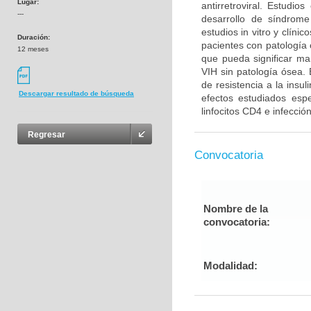
Lugar:
antirretroviral. Estudi
---
desarrollo de síndrom
estudios in vitro y clín
Duración:
pacientes con patología 
12 meses
que pueda significar ma
VIH sin patología ósea.
de resistencia a la insu
Descargar resultado de búsqueda
efectos estudiados esp
linfocitos CD4 e infecció
Regresar
Convocatoria
Nombre de la
convocatoria:
Modalidad: