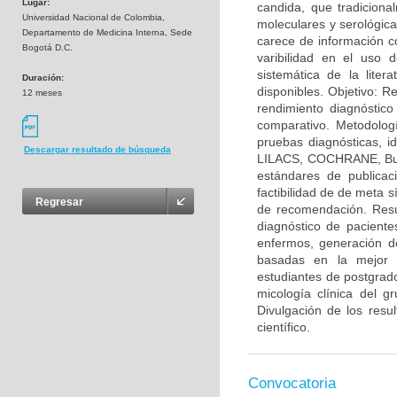
Lugar:
candida, que tradicion
Universidad Nacional de Colombia,
moleculares y serológica
Departamento de Medicina Interna, Sede
carece de información c
Bogotá D.C.
varibilidad en el uso 
sistemática de la lite
Duración:
disponibles. Objetivo: Re
12 meses
rendimiento diagnóstico
comparativo. Metodologí
pruebas diagnósticas, i
Descargar resultado de búsqueda
LILACS, COCHRANE, Busca
estándares de publicaci
factibilidad de de meta 
Regresar
de recomendación. Resu
diagnóstico de paciente
enfermos, generación de
basadas en la mejor e
estudiantes de postgrado
micología clínica del g
Divulgación de los resu
científico.
Convocatoria