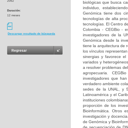
2062
biológicas que busca car
individuo, estableciend
Duración:
Genómica tiene dos ci
12 meses
tecnologías de alta pro
tecnologías. El Centro d
Colombia - CEGBio - es 
Descargar resultado de búsqueda
investigadores de la U
Genómica desde la inves
tiene la arquitectura de
Regresar
los vínculos representan
sinergias y favorece e
variados y heterogéneos
a resolver problemas del
agropecuaria. CEGBio 
investigadores que ha
verdadero ambiente cola
sedes de la UNAL, y 53
Latinoamérica y el Cari
instituciones colombiana
proporción de los inve
Bioinformática. Otros 
investigación y docencia
de Genómica y Bioinform
de secuenciación de DNA