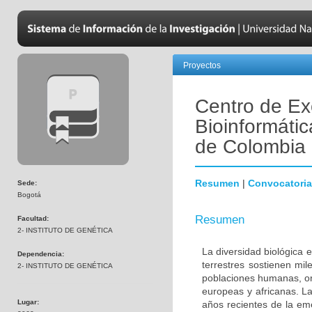
Proyectos
Centro de Ex
Bioinformátic
de Colombia
Resumen
|
Convocatoria
Sede:
Bogotá
Resumen
Facultad:
2- INSTITUTO DE GENÉTICA
La diversidad biológica 
Dependencia:
terrestres sostienen mi
2- INSTITUTO DE GENÉTICA
poblaciones humanas, ori
europeas y africanas. La
Lugar:
años recientes de la em