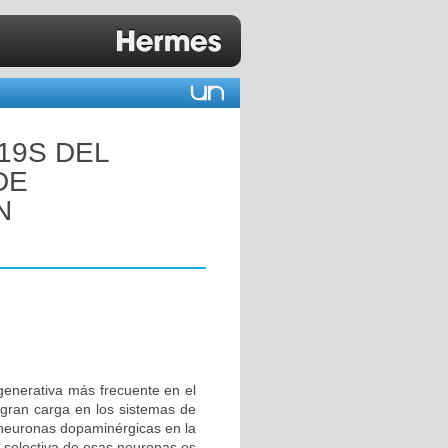
19S DEL
DE
N
enerativa más frecuente en el
gran carga en los sistemas de
 neuronas dopaminérgicas en la
e selectiva de esas neuronas es