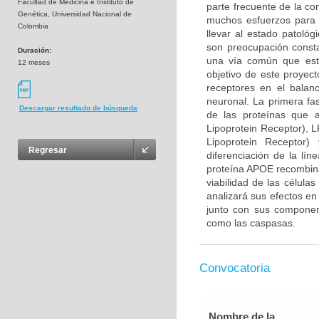
Facultad de Medicina e Instituto de
parte frecuente de la co
Genética, Universidad Nacional de
muchos esfuerzos para 
Colombia
llevar al estado patológ
son preocupación consta
Duración:
una vía común que esta
12 meses
objetivo de este proyec
receptores en el balan
neuronal. La primera fa
Descargar resultado de búsqueda
de las proteínas que 
Lipoprotein Receptor), 
Lipoprotein Receptor
Regresar
diferenciación de la lín
proteína APOE recombina
viabilidad de las célula
analizará sus efectos en
junto con sus component
como las caspasas.
Convocatoria
Nombre de la