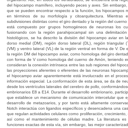
del hipocampo mamífero, incluyendo peces y aves. Sin embargo,
que se pueden encontrar respecto a la función, los hipocampos m
en términos de su morfología y citoarquitectura. Mientras 
subdivisiones distintas como el giro dentado y la región del cuer
está compuesto por grupos homogéneos de neuronas los cua
fusionando con la región parahipocampal sin una delimitación
histológicos, se ha descrito la división del hipocampo aviar en la
dorso medial (DM), región dorso lateral (DL), región triangular 
(VM) y ventro lateral (VL) de la región ventral en forma de V. De
la región DM del hipocampo aviar, como homologa del giro dentado
con forma de V como homologa del cuerno de Amón, teniendo en
consideran la conexión intrínseca entre las sub regiones del hipoc
las proyecciones aferentes o eferentes de las neuronas hipocam
el hipocampo aviar aparentemente está involucrado en el proc
información especial. La conformación de esta área, se da de n
desde los ventrículos laterales del cerebro de pollo, conformándose
embrionarios E8 a E14. Durante el desarrollo embrionario, particip
que establece un mecanismo de comunicación intercelular que ej
desarrollo de metazoarios, y por tanto está altamente conserva
Notch interactúa con ligandos específicos y desencadena una cas
que regulan actividades celulares como proliferación, crecimiento, 
así como el mantenimiento de células madre. La literatura es
funciones exactas de esta vía, sin embargo, las mejor caracterizada