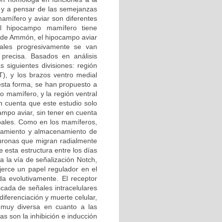
 y a pensar de las semejanzas
amífero y aviar son diferentes
el hipocampo mamífero tiene
no de Ammón, el hipocampo aviar
les progresivamente se van
 precisa. Basados en análisis
s siguientes divisiones: región
(T), y los brazos ventro medial
 esta forma, se han propuesto a
 mamífero, y la región ventral
 cuenta que este estudio solo
ampo aviar, sin tener en cuenta
pales. Como en los mamíferos,
esamiento y almacenamiento de
euronas que migran radialmente
 esta estructura entre los días
a la vía de señalización Notch,
erce un papel regulador en el
da evolutivamente. El receptor
cada de señales intracelulares
diferenciación y muerte celular,
 muy diversa en cuanto a las
s son la inhibición e inducción