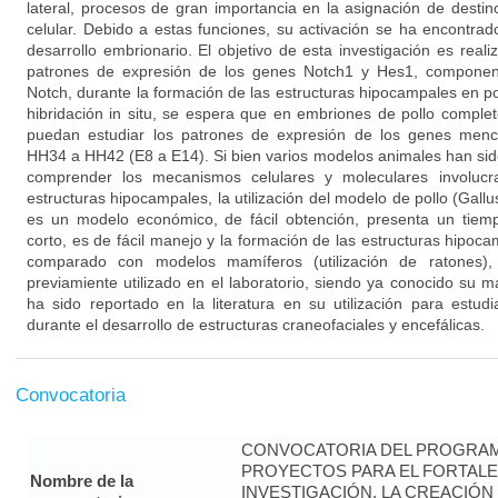
lateral, procesos de gran importancia en la asignación de destino
celular. Debido a estas funciones, su activación se ha encontr
desarrollo embrionario. El objetivo de esta investigación es realiza
patrones de expresión de los genes Notch1 y Hes1, component
Notch, durante la formación de las estructuras hipocampales en po
hibridación in situ, se espera que en embriones de pollo complet
puedan estudiar los patrones de expresión de los genes menci
HH34 a HH42 (E8 a E14). Si bien varios modelos animales han sid
comprender los mecanismos celulares y moleculares involucr
estructuras hipocampales, la utilización del modelo de pollo (Gall
es un modelo económico, de fácil obtención, presenta un tiem
corto, es de fácil manejo y la formación de las estructuras hipoca
comparado con modelos mamíferos (utilización de ratones
previamiente utilizado en el laboratorio, siendo ya conocido su 
ha sido reportado en la literatura en su utilización para estudi
durante el desarrollo de estructuras craneofaciales y encefálicas.
Convocatoria
CONVOCATORIA DEL PROGRAM
PROYECTOS PARA EL FORTALE
Nombre de la
INVESTIGACIÓN, LA CREACIÓN