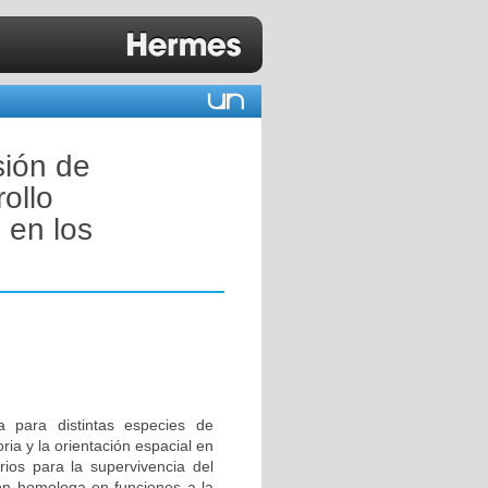
sión de
ollo
 en los
a para distintas especies de
ia y la orientación espacial en
ios para la supervivencia del
ión homologa en funciones a la