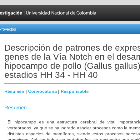
Proyectos
Descripción de patrones de expre
genes de la Vía Notch en el desarr
hipocampo de pollo (Gallus gallus)
estadios HH 34 - HH 40
Resumen
|
Convocatoria
|
Responsable
Resumen
El hipocampo es una estructura cerebral de vital importanci
vertebrados, ya que se ha logrado asociar procesos como la memor
distintas especies de mamíferos, siendo estos procesos necesar
organismo. Así, en todos los vertebrados, se encuentra una reg