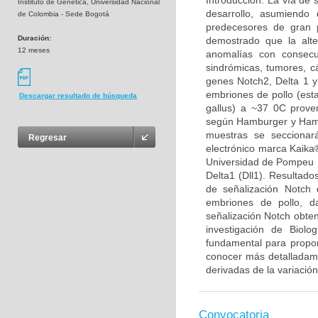
Introducción: La vía de 
Instituto de Genética, Universidad Nacional
desarrollo, asumiendo 
de Colombia - Sede Bogotá
predecesores de gran p
Duración:
demostrado que la alt
12 meses
anomalías con consecu
sindrómicas, tumores, cá
genes Notch2, Delta 1 y
embriones de pollo (est
Descargar resultado de búsqueda
gallus) a ~37 0C proven
según Hamburger y Hamil
muestras se seccionar
Regresar
electrónico marca Kaika®
Universidad de Pompeu F
Delta1 (Dll1). Resultado
de señalización Notch 
embriones de pollo, d
señalización Notch obten
investigación de Biolo
fundamental para propon
conocer más detalladamen
derivadas de la variación
Convocatoria