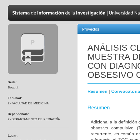
Proyectos
ANÁLISIS C
MUESTRA D
CON DIAGN
OBSESIVO 
Sede:
Bogotá
Resumen
|
Convocatoria
Facultad:
2- FACULTAD DE MEDICINA
Resumen
Dependencia:
2- DEPARTAMENTO DE PEDIATRÍA
Adicional a la definición
obsesivo compulsivo 
recurrente, es común en
Lugar:
referencia al TOC comi