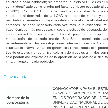
acuerdo a cada población; sin embargo, el alelo APOE e3 es el 
se ha identificado como el principal factor de riesgo asociado al de
al 2002). Como APOE, durante muchos años otros factores g
asociados al desarrollo de la LOAD alrededor de mundo y por
resultados altamente concluyentes debido a la alta variabilidad ent
entonces, se hace necesario cada vez más la investigación mul
base técnicas más novedosas y costo efectivas de búsqueda de 
asociación la EA en nuestro país. En este proyecto, se propone 
metodología de genotipificación SnapShot, permitiendo aso
recientemente en las investigaciones internacionales de Ge
dilucidados nuevas variantes genómicas relacionadas con protec
tipo de estudios y otros a nivel celular y de modelos animales son 
solo podrán dar explicación de la aparición de la patología sino f
y tratamiento en cada población.
Convocatoria
CONVOCATORIA PARA EL ESTIM
TRAVÉS DE PROYECTOS Y TRA
Nombre de la
EN LOS POSGRADOS DE LA FAC
convocatoria:
UNIVERSIDAD NACIONAL DE CO
INVESTIGACIÓN EN SALUD. FA