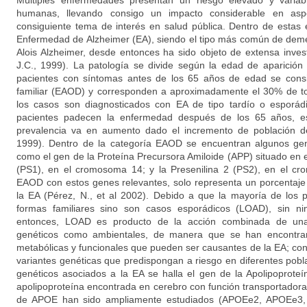
Múltiples enfermedades presentan un riesgo elevado y variab
humanas, llevando consigo un impacto considerable en asp
consiguiente tema de interés en salud pública. Dentro de estas
Enfermedad de Alzheimer (EA), siendo el tipo más común de deme
Alois Alzheimer, desde entonces ha sido objeto de extensa invest
J.C., 1999). La patología se divide según la edad de aparición
pacientes con síntomas antes de los 65 años de edad se cons
familiar (EAOD) y corresponden a aproximadamente el 30% de to
los casos son diagnosticados con EA de tipo tardío o esporád
pacientes padecen la enfermedad después de los 65 años, es
prevalencia va en aumento dado el incremento de población de
1999). Dentro de la categoría EAOD se encuentran algunos gen
como el gen de la Proteína Precursora Amiloide (APP) situado en 
(PS1), en el cromosoma 14; y la Presenilina 2 (PS2), en el c
EAOD con estos genes relevantes, solo representa un porcentaje
la EA (Pérez, N., et al 2002). Debido a que la mayoría de los 
formas familiares sino son casos esporádicos (LOAD), sin nin
entonces, LOAD es producto de la acción combinada de una 
genéticos como ambientales, de manera que se han encontran
metabólicas y funcionales que pueden ser causantes de la EA; con
variantes genéticas que predispongan a riesgo en diferentes pobl
genéticos asociados a la EA se halla el gen de la Apolipoprote
apolipoproteína encontrada en cerebro con función transportadora
de APOE han sido ampliamente estudiados (APOEe2, APOEe3, 