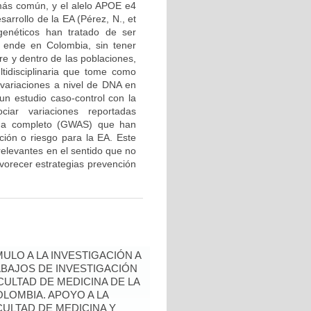
más común, y el alelo APOE e4
sarrollo de la EA (Pérez, N., et
enéticos han tratado de ser
 ende en Colombia, sin tener
re y dentro de las poblaciones,
tidisciplinaria que tome como
variaciones a nivel de DNA en
un estudio caso-control con la
ciar variaciones reportadas
noma completo (GWAS) que han
ción o riesgo para la EA. Este
relevantes en el sentido que no
avorecer estrategias prevención
ULO A LA INVESTIGACIÓN A
BAJOS DE INVESTIGACIÓN
ULTAD DE MEDICINA DE LA
LOMBIA. APOYO A LA
CULTAD DE MEDICINA Y