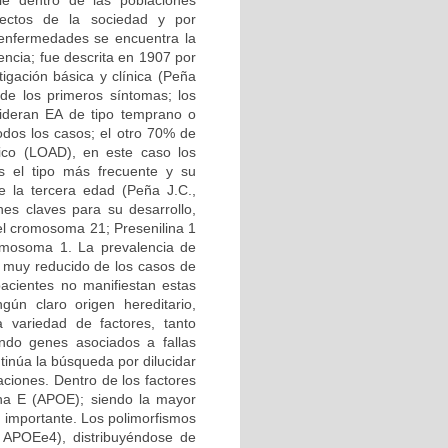
le dentro de las poblaciones
ectos de la sociedad y por
 enfermedades se encuentra la
ncia; fue descrita en 1907 por
igación básica y clínica (Peña
 de los primeros síntomas; los
ideran EA de tipo temprano o
dos los casos; el otro 70% de
ico (LOAD), en este caso los
 el tipo más frecuente y su
 la tercera edad (Peña J.C.,
es claves para su desarrollo,
el cromosoma 21; Presenilina 1
romosoma 1. La prevalencia de
 muy reducido de los casos de
pacientes no manifiestan estas
gún claro origen hereditario,
variedad de factores, tanto
do genes asociados a fallas
tinúa la búsqueda por dilucidar
aciones. Dentro de los factores
ína E (APOE); siendo la mayor
 importante. Los polimorfismos
APOEe4), distribuyéndose de