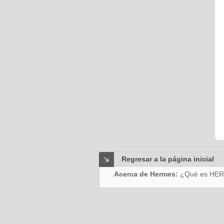
Regresar a la página inicial
Acerca de Hermes:
¿Qué es HE