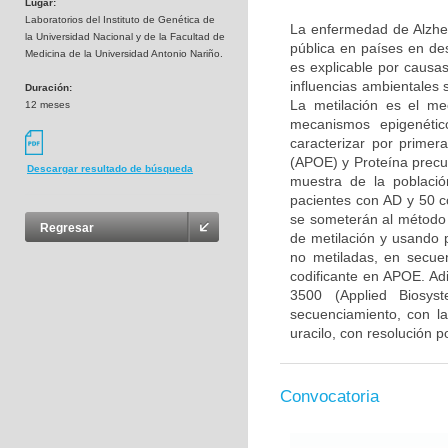
Lugar:
Laboratorios del Instituto de Genética de
La enfermedad de Alzhei
la Universidad Nacional y de la Facultad de
pública en países en de
Medicina de la Universidad Antonio Nariño.
es explicable por causa
influencias ambientales
Duración:
La metilación es el me
12 meses
mecanismos epigenétic
caracterizar por primer
(APOE) y Proteína precu
Descargar resultado de búsqueda
muestra de la poblaci
pacientes con AD y 50 c
se someterán al método 
Regresar
de metilación y usando p
no metiladas, en secu
codificante en APOE. Ad
3500 (Applied Biosys
secuenciamiento, con la
uracilo, con resolución p
Convocatoria