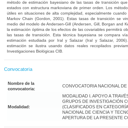
método de estimación bayesiano de las tasas de transición qu
estados con estructura markoviana de primer orden. Los métod
útiles en situaciones de alta complejidad, especialmente cuand
Markov Chain (Gordon, 2001). Estas tasas de transición se vin
medio del modelo de Andersen-Gill (Andersen, Gill, Borgan and K
la estimación óptima de los efectos de las covariables permitirá 
las tasas de transición. Esta técnica bayesiana se compara vía
estimación estudiada por Iral y Salazar (Iral y Salazar, 2006)
estimación se ilustra usando datos reales recopilados previa
Investigaciones Biológicas CIB.
Convocatoria
Nombre de la
CONVOCATORIA NACIONAL DE 
convocatoria:
MODALIDAD I. APOYO A TRAVÉ
GRUPOS DE INVESTIGACIÓN 
Modalidad:
(CLASIFICADOS EN CATEGORÍA “
NACIONAL DE CIENCIA Y TECNO
APERTURA DE LA PRESENTE 