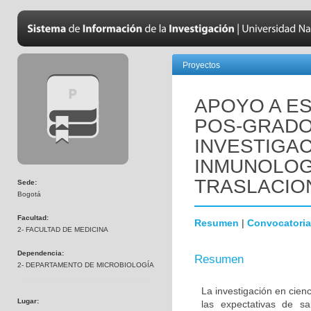
Proyectos
APOYO A ES
POS-GRADO
INVESTIGAC
INMUNOLOGÍ
TRASLACIO
Sede:
Bogotá
Facultad:
Resumen
|
Convocatoria
2- FACULTAD DE MEDICINA
Dependencia:
Resumen
2- DEPARTAMENTO DE MICROBIOLOGÍA
La investigación en cienc
Lugar:
las expectativas de s