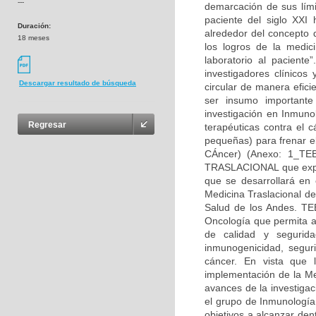
---
demarcación de sus lími
paciente del siglo XXI 
Duración:
alrededor del concepto d
18 meses
los logros de la medic
laboratorio al paciente
investigadores clínicos
Descargar resultado de búsqueda
circular de manera efic
ser insumo importante
investigación en Inmuno
Regresar
terapéuticas contra el 
pequeñas) para frenar el
CÁncer) (Anexo: 1_T
TRASLACIONAL que explo
que se desarrollará en
Medicina Traslacional d
Salud de los Andes. TE
Oncología que permita ad
de calidad y segurid
inmunogenicidad, seguri
cáncer. En vista que 
implementación de la Me
avances de la investigac
el grupo de Inmunología
objetivos a alcanzar den