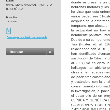
Lugar:
donde se presenta un co
UNIVERSIDAD NACIONAL - INSTITUTO
neuronas motoras y los 
DE GENÉTICA
ha visto que esta enfe
varios pedegrees ( Fos
Duración:
después de la enfermeda
12 meses
temprano, que afecta en
la actualidad no hay u
netamente paliativa, int
Descargar resultado de búsqueda
Debido a su componente 
Tau (Foster et. al, 1
relacionado con la DFT, 
Regresar
han identificado diver
sustitución de Citosina 
al 2007).No es clara l
hallazgos han abierto p
otras enfermedades neu
de pacientes colombiano
y tratándolo con la enz
consentimiento informad
la investigación, el pac
el desarrollo de un pr
CLÍNICA Y GENÉTICA
COMPARADA CON UN
ANCIANOS SALUDABLES”,