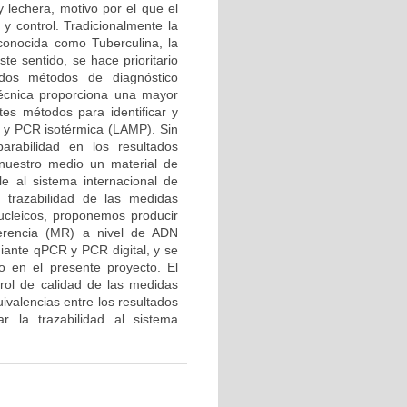
y lechera, motivo por el que el
y control. Tradicionalmente la
conocida como Tuberculina, la
te sentido, se hace prioritario
dos métodos de diagnóstico
écnica proporciona una mayor
ntes métodos para identificar y
 y PCR isotérmica (LAMP). Sin
rabilidad en los resultados
nuestro medio un material de
e al sistema internacional de
y trazabilidad de las medidas
ucleicos, proponemos producir
erencia (MR) a nivel de ADN
iante qPCR y PCR digital, y se
en el presente proyecto. El
trol de calidad de las medidas
ivalencias entre los resultados
r la trazabilidad al sistema