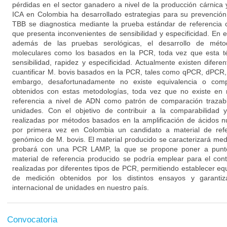
pérdidas en el sector ganadero a nivel de la producción cárnica 
ICA en Colombia ha desarrollado estrategias para su prevención 
TBB se diagnostica mediante la prueba estándar de referencia 
que presenta inconvenientes de sensibilidad y especificidad. En es
además de las pruebas serológicas, el desarrollo de méto
moleculares como los basados en la PCR, toda vez que esta t
sensibilidad, rapidez y especificidad. Actualmente existen difere
cuantificar M. bovis basados en la PCR, tales como qPCR, dPCR,
embargo, desafortunadamente no existe equivalencia o compa
obtenidos con estas metodologías, toda vez que no existe en 
referencia a nivel de ADN como patrón de comparación trazabl
unidades. Con el objetivo de contribuir a la comparabilidad 
realizadas por métodos basados en la amplificación de ácidos n
por primera vez en Colombia un candidato a material de ref
genómico de M. bovis. El material producido se caracterizará med
probará con una PCR LAMP, la que se propone poner a punto 
material de referencia producido se podría emplear para el con
realizadas por diferentes tipos de PCR, permitiendo establecer equ
de medición obtenidos por los distintos ensayos y garantiza
internacional de unidades en nuestro país.
Convocatoria