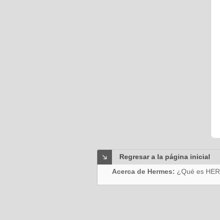
Regresar a la página inicial
Acerca de Hermes:
¿Qué es HE