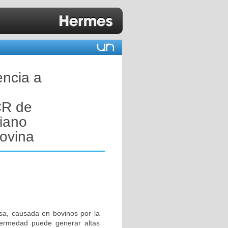
encia a
CR de
biano
bovina
sa, causada en bovinos por la
fermedad puede generar altas