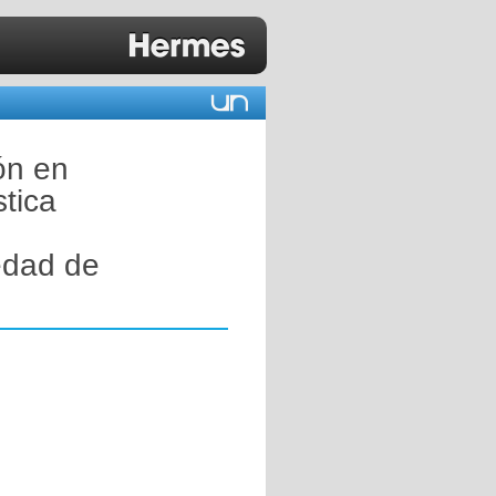
ón en
tica
edad de