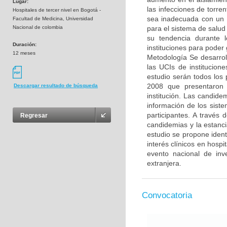
Lugar:
las infecciones de torren
Hospitales de tercer nivel en Bogotá -
sea inadecuada con un i
Facultad de Medicina, Universidad
Nacional de colombia
para el sistema de salud
su tendencia durante 
Duración:
instituciones para poder 
12 meses
Metodología Se desarrol
las UCIs de institucion
estudio serán todos los 
2008 que presentaron c
Descargar resultado de búsqueda
institución. Las candide
información de los siste
participantes. A través
Regresar
candidemias y la estanc
estudio se propone ident
interés clínicos en hosp
evento nacional de inve
extranjera.
Convocatoria