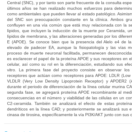
Central (SNC), y por tanto son parte frecuente de la consulta espe
últimos años se han realizado muchos esfuerzos para determinar
como ambientales que pueden llevar al estado patológico. Asimismo
del SNC son preocupación constante en la clínica. Ambos gru
confluyen en una vía común que está muy relacionada con la se
lípidos, que incluyen la inducción de la muerte por Ceramida, 
lípidos de membrana, y las alteraciones generadas por los diferent
E (APOE). Se conoce bien que la presencia del Alelo e4 de 
elevado de padecer EA, aunque la fisiopatología y las vías m
proceso de muerte neuronal facilitada, permanecen desconocidas
es esclarecer el papel de la proteína APOE y sus receptores en e
celular, así como su rol en la diferenciación, estudiando sus ef
vitro. La primera fase del proyecto consiste en observar los
receptores que actúan como receptores para APOE: LDLR (Low D
VLDLR (Very Low Density Lipoprotein Receptor) y APOER2 (Ap
durante el periodo de diferenciación de la línea celular murina CAD
segunda fase, se agregará proteína APOE recombinante al medio
consecuencias en el número y viabilidad de las células en un con
C2-ceramida. También se analizará el efecto de estas proteín
dendríticos en la línea CAD; y posteriormente se analizará sus e
cinasa de tirosina, específicamente la vía PI3K/AKT junto con sus