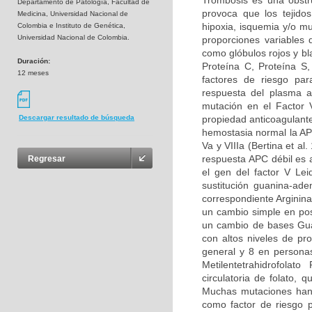
Trombosis es una obstru
Departamento de Patología, Facultad de
provoca que los tejidos
Medicina, Universidad Nacional de
hipoxia, isquemia y/o m
Colombia e Instituto de Genética,
Universidad Nacional de Colombia.
proporciones variables
como glóbulos rojos y bl
Duración:
Proteína C, Proteína S
12 meses
factores de riesgo par
respuesta del plasma a
mutación en el Factor 
propiedad anticoagulante
Descargar resultado de búsqueda
hemostasia normal la APC
Va y VIIIa (Bertina et al
respuesta APC débil es 
Regresar
el gen del factor V Le
sustitución guanina-ad
correspondiente Arginina
un cambio simple en pos
un cambio de bases Guan
con altos niveles de pr
general y 8 en persona
Metilentetrahidrofolat
circulatoria de folato,
Muchas mutaciones han 
como factor de riesgo p