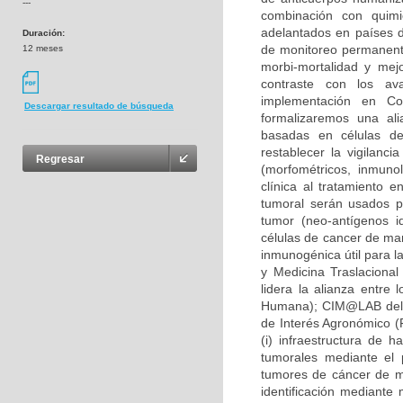
---
combinación con quimio
adelantados en países d
Duración:
de monitoreo permanente
12 meses
morbi-mortalidad y mej
contraste con los av
implementación en Co
Descargar resultado de búsqueda
formalizaremos una ali
basadas en células den
restablecer la vigilanci
Regresar
(morfométricos, inmunol
clínica al tratamiento
tumoral serán usados pa
tumor (neo-antígenos i
células de cancer de mam
inmunogénica útil para l
y Medicina Traslacional
lidera la alianza entre 
Humana); CIM@LAB del i
de Interés Agronómico (F
(i) infraestructura de 
tumorales mediante el 
tumores de cáncer de ma
identificación mediante 