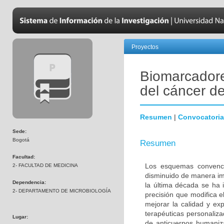
Proyectos
Biomarcadore
del cáncer 
Resumen
|
Convocatoria
Sede:
Bogotá
Resumen
Facultad:
Los esquemas convenci
2- FACULTAD DE MEDICINA
disminuido de manera im
Dependencia:
la última década se ha 
2- DEPARTAMENTO DE MICROBIOLOGÍA
precisión que modifica e
mejorar la calidad y ex
terapéuticas personalizad
Lugar:
de anticuerpos humaniza