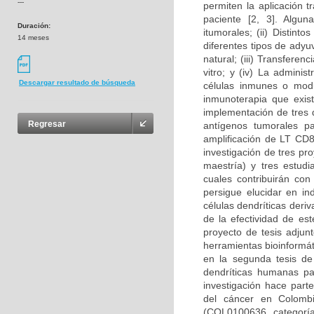
---
permiten la aplicación t
paciente [2, 3]. Algun
Duración:
itumorales; (ii) Distin
14 meses
diferentes tipos de adyu
natural; (iii) Transfere
vitro; y (iv) La admini
Descargar resultado de búsqueda
células inmunes o modul
inmunoterapia que exist
implementación de tres d
Regresar
antígenos tumorales pa
amplificación de LT CD8
investigación de tres p
maestría) y tres estudi
cuales contribuirán con
persigue elucidar en i
células dendríticas deri
de la efectividad de es
proyecto de tesis adjun
herramientas bioinformát
en la segunda tesis de
dendríticas humanas pa
investigación hace part
del cáncer en Colombi
(COL0100636, categoría