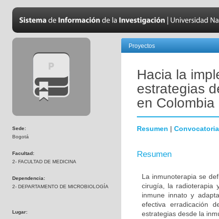
Proyectos
Hacia la impl
estrategias 
en Colombia
Resumen
|
Convocatoria
Sede:
Bogotá
Resumen
Facultad:
2- FACULTAD DE MEDICINA
La inmunoterapia se defi
Dependencia:
cirugía, la radioterapia
2- DEPARTAMENTO DE MICROBIOLOGÍA
inmune innato y adapta
efectiva erradicación d
Lugar:
estrategias desde la inmu