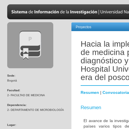
Proyectos
Hacia la imp
de medicina 
diagnóstico y
Hospital Univ
era del posco
Sede:
Bogotá
Facultad:
Resumen
|
Convocatoria
2- FACULTAD DE MEDICINA
Dependencia:
Resumen
2- DEPARTAMENTO DE MICROBIOLOGÍA
El avance de la investi
Lugar:
países varios tipos d