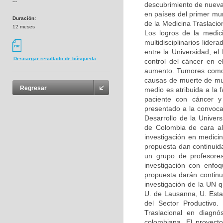
---
descubrimiento de nueva
en países del primer mu
Duración:
de la Medicina Traslacion
12 meses
Los logros de la medic
multidisciplinarios lide
entre la Universidad, e
Descargar resultado de búsqueda
control del cáncer en 
aumento. Tumores como e
causas de muerte de muj
Regresar
medio es atribuida a la 
paciente con cáncer y 
presentado a la convoc
Desarrollo de la Univer
de Colombia de cara al 
investigación en medic
propuesta dan continuid
un grupo de profesore
investigación con enfoq
propuesta darán continui
investigación de la UN 
U. de Lausanna, U. Esta
del Sector Productivo.
Traslacional en diagnó
colombiana. El proyecto