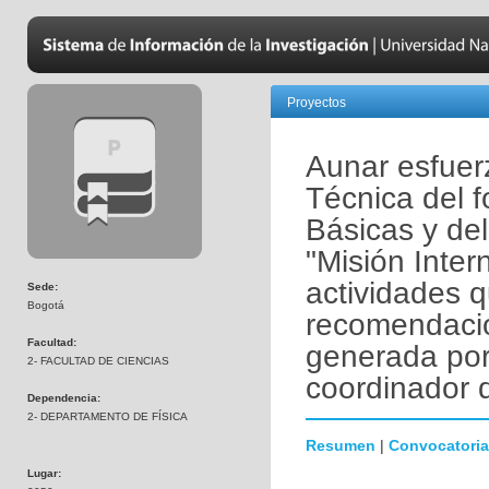
Proyectos
Aunar esfuerz
Técnica del 
Básicas y del
"Misión Inte
actividades q
Sede:
Bogotá
recomendacio
Facultad:
generada por
2- FACULTAD DE CIENCIAS
coordinador 
Dependencia:
2- DEPARTAMENTO DE FÍSICA
Resumen
|
Convocatoria
Lugar: