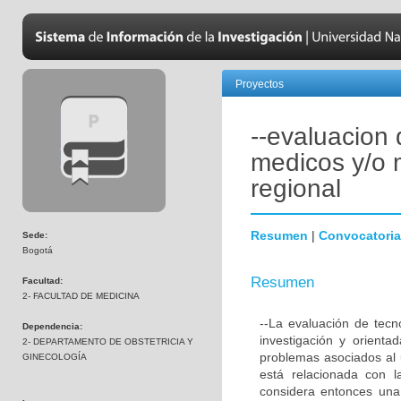
Proyectos
--evaluacion 
medicos y/o 
regional
Resumen
|
Convocatoria
Sede:
Bogotá
Resumen
Facultad:
2- FACULTAD DE MEDICINA
--La evaluación de tecn
Dependencia:
investigación y orienta
2- DEPARTAMENTO DE OBSTETRICIA Y
problemas asociados al 
GINECOLOGÍA
está relacionada con l
considera entonces una 