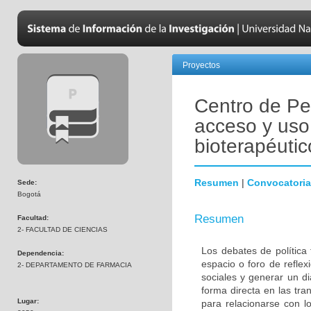
Proyectos
Centro de Pe
acceso y uso
bioterapéutic
Resumen
|
Convocatoria
Sede:
Bogotá
Resumen
Facultad:
2- FACULTAD DE CIENCIAS
Los debates de política 
Dependencia:
espacio o foro de refle
2- DEPARTAMENTO DE FARMACIA
sociales y generar un di
forma directa en las tra
Lugar:
para relacionarse con l