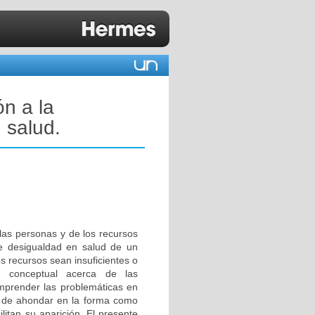
n a la
 salud.
las personas y de los recursos
de desigualdad en salud de un
s recursos sean insuficientes o
ón conceptual acerca de las
omprender las problemáticas en
ad de ahondar en la forma como
litan su aparición. El presente